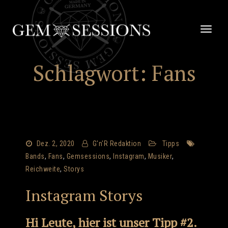
Zum
Inhalt
springen
Schalt
Naviga
Schlagwort:
Fans
Dez. 2, 2020
G'n'R Redaktion
Tipps
Bands
,
Fans
,
Gemsessions
,
Instagram
,
Musiker
,
Reichweite
,
Storys
Instagram Storys
Hi Leute, hier ist unser Tipp #2.