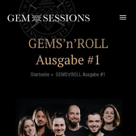
Zum
Inhalt
springen
Schalt
Naviga
GEMS’n’ROLL
Ausgabe #1
Startseite
GEMS’n’ROLL Ausgabe #1